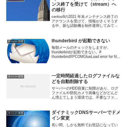
ンス終了を受けて（stream）へ
の移行
centos8の2021 年末メンテナンス終了の
アナウンスを受けて、情報がさくそうす
る中、新な試験機を制作運用してみて判
断するのが得策と思われ、新機でstream
への移行を試みました。先ずは現機のク
ローンHDDを作り、移植した新機で起動
thunderbird が起動できない
サーバー管理
して...
毎朝メールのチェックをしますが、
thunderbirdが起動できない。#
thunderbirdXPCOMGlueLoad error for file
/usr/lib/thunderbird/libxul.so: libldap60.s...
一定時間経過したログファイルな
サーバー管理
どを自動削除する
サーバーのHDD容量に制限があり、ログ
ファイルや防犯カメラ画像などがどんど
ん増えてしまう環境では、不要なファイ
ルは一定時間が経過したら自動で削除し
たいですね。以前の環境ではtempwatch
を利用していましたが、今回は find コマ
ダイナミックDNSサーバーでドメ
サーバー管理
ンドを...
イン変更
長い間、しかも無料でお世話になってい