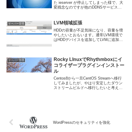
た ieserver が停止してしまった様で、大
変残念なのですが他のDDNSサービスに
変更する事になりました。発端は、使用
しているルーターが不調で交換する際に
ルーターやモデムの電源を切ったため IP
LVM領域拡張
サーバー管理
アドレ...
HDDの容量が不足気味になり、容量を増
やしたいとおもいます。通常LVM環境で
はHDDデバイスを追加してLVMに追加で
きるのですが、今回はPC本体の動作速度
アップも期待して160GBのHDDから
240GBのSSDに換装することにしまし
た。1、...
Rocky LInuxでRhythmboxにイ
サーバー管理
コライザープラグインインストー
ル
Centos8から一旦CentOS Streamへ移行
してみましたが、やはり安定したダウン
ストリームビルドへ移行したいと考えて
RockyLinuxへ移行しました。比較的安定
動作しているようですので、使い易くし
て行きたいと思います。Rhyth...
WordPressのセキュリティを強化