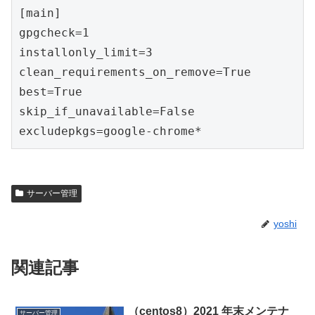
[main]
gpgcheck=1
installonly_limit=3
clean_requirements_on_remove=True
best=True
skip_if_unavailable=False
excludepkgs=google-chrome* 
サーバー管理
yoshi
関連記事
（centos8）2021 年末メンテナ
サーバー管理