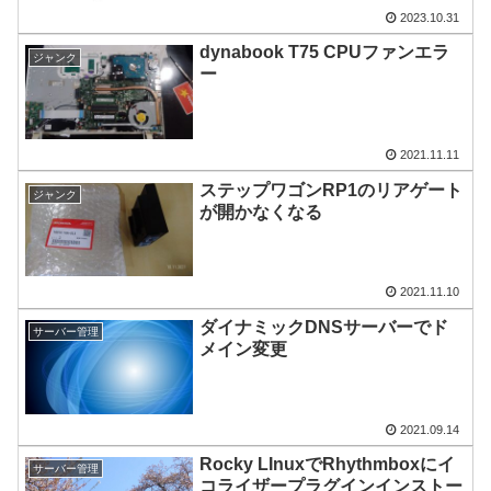
2023.10.31
dynabook T75 CPUファンエラ
ジャンク
ー
2021.11.11
ステップワゴンRP1のリアゲート
ジャンク
が開かなくなる
2021.11.10
ダイナミックDNSサーバーでド
サーバー管理
メイン変更
2021.09.14
Rocky LInuxでRhythmboxにイ
サーバー管理
コライザープラグインインストー