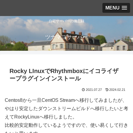
MENU
自宅サーバーの備忘録
ツナマヨサーバー
Rocky LInuxでRhythmboxにイコライザ
ープラグインインストール
2021.07.27
2024.02.21
Centos8から一旦CentOS Streamへ移行してみましたが、
やはり安定したダウンストリームビルドへ移行したいと考
えてRockyLinuxへ移行しました。
比較的安定動作しているようですので、使い易くして行き