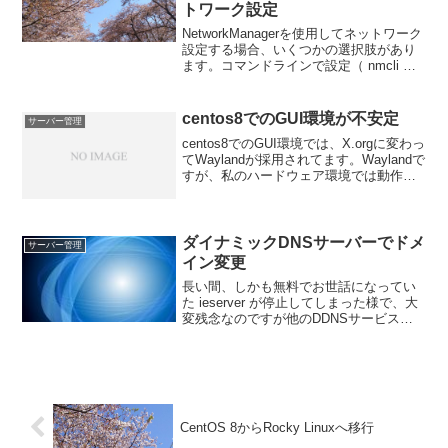
トワーク設定
NetworkManagerを使用してネットワーク
設定する場合、いくつかの選択肢があり
ます。コマンドラインで設定（ nmcli ）
テキスト形式で設定（ nmtui ）GUIで設
定etc/sysconfig/network-scripts/i...
centos8でのGUI環境が不安定
サーバー管理
centos8でのGUI環境では、X.orgに変わっ
てWaylandが採用されてます。Waylandで
すが、私のハードウェア環境では動作が
不安定で、ブラウザのスクロールが止ま
ってしまったりいくつかの問題がありま
す。そこで、このwayland...
ダイナミックDNSサーバーでドメ
サーバー管理
イン変更
長い間、しかも無料でお世話になってい
た ieserver が停止してしまった様で、大
変残念なのですが他のDDNSサービスに
変更する事になりました。発端は、使用
しているルーターが不調で交換する際に
ルーターやモデムの電源を切ったため IP
アドレ...
CentOS 8からRocky Linuxへ移行