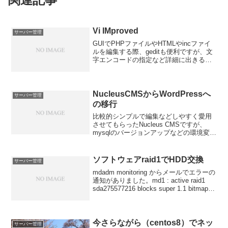
Vi IMproved
サーバー管理
GUIでPHPファイルやHTMLやincファイ
ルを編集する際、geditも便利ですが、文
字エンコードの指定など詳細に出きるの
がVi IMprovedです。インストールはyum
で簡単に# yum install vim-X11起動は［ア
クセサ...
NucleusCMSからWordPressへ
サーバー管理
の移行
比較的シンプルで編集などしやすく愛用
させてもらったNucleus CMSですが、
mysqlのバージョンアップなどの環境変化
やセキュリティの問題などでこのまま使
い続けることが厳しくなってきました。
そこでの選択肢は、やはりWordpressへ
ソフトウェアraid1でHDD交換
サーバー管理
の...
mdadm monitoring からメールでエラーの
通知がありました。md1 : active raid1
sda275577216 blocks super 1.1 bitmap:
1/1 pages , 65536KB chunk#c...
今さらながら（centos8）でネッ
サーバー管理